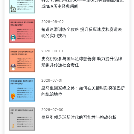
科比·布莱恩特2006年单场81分神迹挑战猛龙
成NBA历史经典瞬间
2026-08-02
短道速滑训练全攻略 提升反应速度和赛道表
现的实用技巧
2026-08-01
皮克积极参与国际足球慈善赛 助力提升品牌
形象并传递社会责任
2026-07-31
皇马重回巅峰之路：如何在关键时刻突破巴萨
的统治地位
2026-07-30
皇马引领足球新时代的可能性与挑战分析