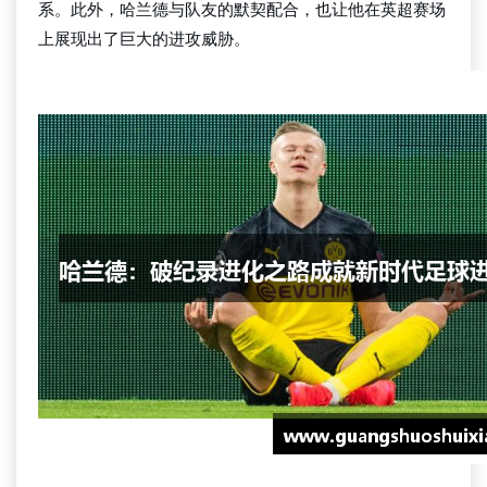
系。此外，哈兰德与队友的默契配合，也让他在英超赛场
上展现出了巨大的进攻威胁。