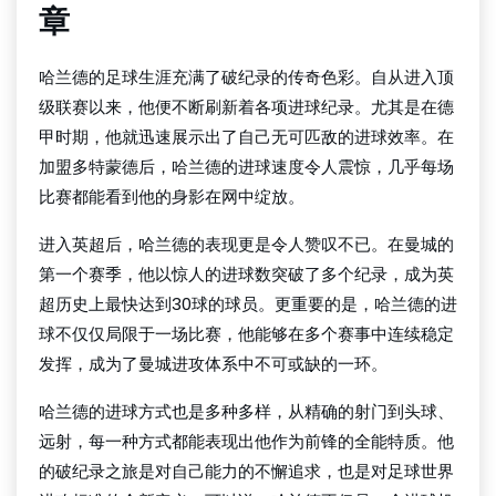
章
哈兰德的足球生涯充满了破纪录的传奇色彩。自从进入顶
级联赛以来，他便不断刷新着各项进球纪录。尤其是在德
甲时期，他就迅速展示出了自己无可匹敌的进球效率。在
加盟多特蒙德后，哈兰德的进球速度令人震惊，几乎每场
比赛都能看到他的身影在网中绽放。
进入英超后，哈兰德的表现更是令人赞叹不已。在曼城的
第一个赛季，他以惊人的进球数突破了多个纪录，成为英
超历史上最快达到30球的球员。更重要的是，哈兰德的进
球不仅仅局限于一场比赛，他能够在多个赛事中连续稳定
发挥，成为了曼城进攻体系中不可或缺的一环。
哈兰德的进球方式也是多种多样，从精确的射门到头球、
远射，每一种方式都能表现出他作为前锋的全能特质。他
的破纪录之旅是对自己能力的不懈追求，也是对足球世界