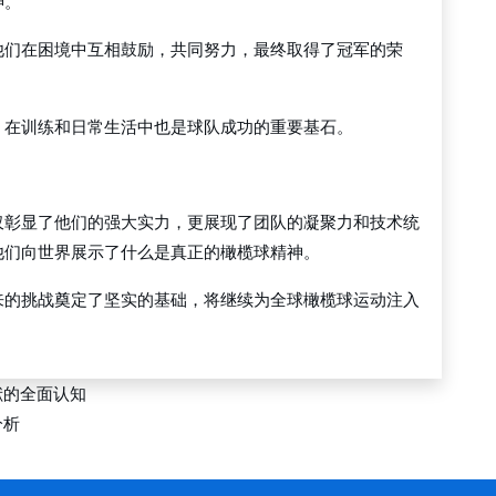
神。
他们在困境中互相鼓励，共同努力，最终取得了冠军的荣
，在训练和日常生活中也是球队成功的重要基石。
仅彰显了他们的强大实力，更展现了团队的凝聚力和技术统
他们向世界展示了什么是真正的橄榄球精神。
来的挑战奠定了坚实的基础，将继续为全球橄榄球运动注入
献的全面认知
分析