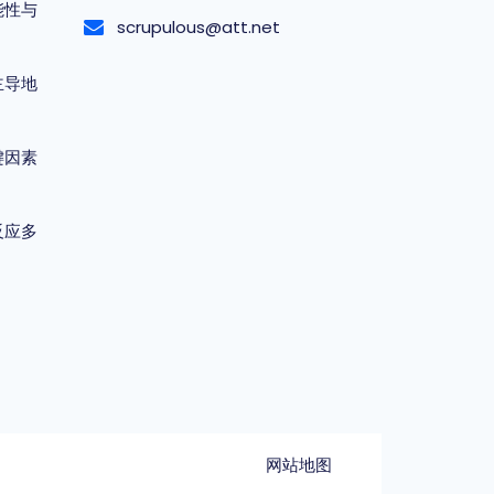
能性与
scrupulous@att.net
主导地
键因素
反应多
网站地图