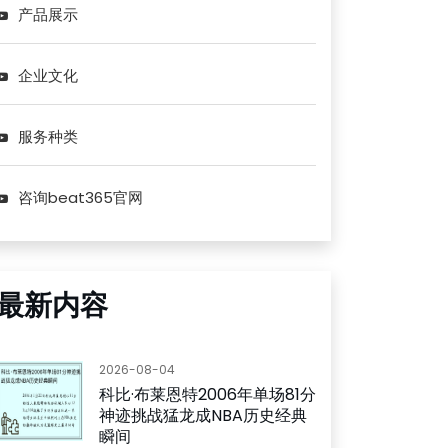
产品展示
企业文化
服务种类
咨询beat365官网
最新内容
2026-08-04
科比·布莱恩特2006年单场81分
神迹挑战猛龙成NBA历史经典
瞬间