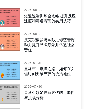
2026-08-02
短道速滑训练全攻略 提升反应
速度和赛道表现的实用技巧
2026-08-01
皮克积极参与国际足球慈善赛
助力提升品牌形象并传递社会
责任
2026-07-31
皇马重回巅峰之路：如何在关
键时刻突破巴萨的统治地位
2026-07-30
皇马引领足球新时代的可能性
与挑战分析