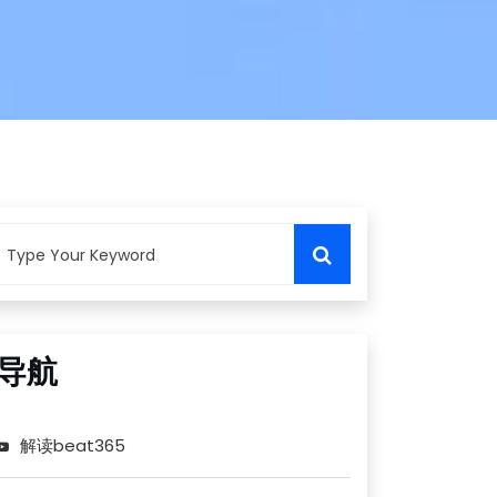
导航
解读beat365