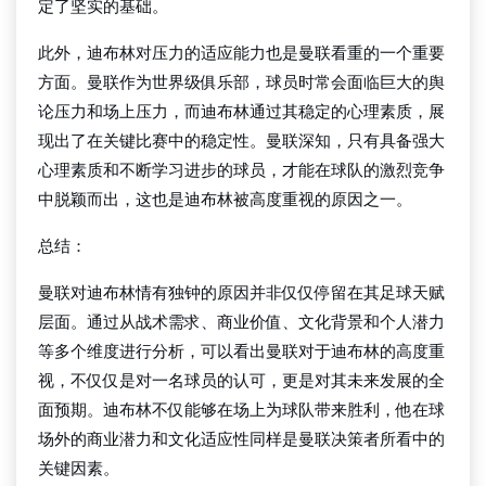
定了坚实的基础。
此外，迪布林对压力的适应能力也是曼联看重的一个重要
方面。曼联作为世界级俱乐部，球员时常会面临巨大的舆
论压力和场上压力，而迪布林通过其稳定的心理素质，展
现出了在关键比赛中的稳定性。曼联深知，只有具备强大
心理素质和不断学习进步的球员，才能在球队的激烈竞争
中脱颖而出，这也是迪布林被高度重视的原因之一。
总结：
曼联对迪布林情有独钟的原因并非仅仅停留在其足球天赋
层面。通过从战术需求、商业价值、文化背景和个人潜力
等多个维度进行分析，可以看出曼联对于迪布林的高度重
视，不仅仅是对一名球员的认可，更是对其未来发展的全
面预期。迪布林不仅能够在场上为球队带来胜利，他在球
场外的商业潜力和文化适应性同样是曼联决策者所看中的
关键因素。