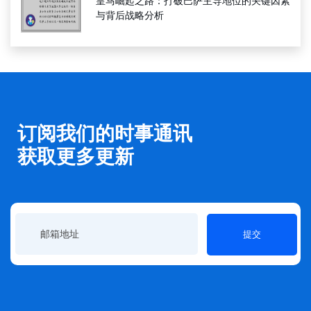
皇马崛起之路：打破巴萨主导地位的关键因素
与背后战略分析
订阅我们的时事通讯
获取更多更新
提交