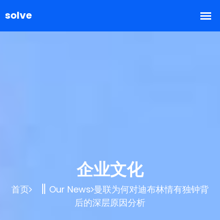
企业文化
首页
Our News
曼联为何对迪布林情有独钟背
后的深层原因分析