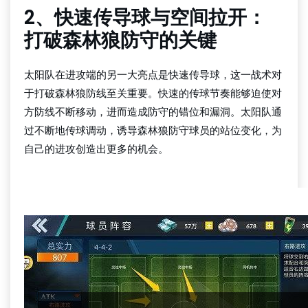
2、快速传导球与空间拉开：
打破森林狼防守的关键
太阳队在进攻端的另一大亮点是快速传导球，这一战术对
于打破森林狼防线至关重要。快速的传球节奏能够迫使对
方防线不断移动，进而造成防守的错位和漏洞。太阳队通
过不断地传球调动，诱导森林狼防守球员的站位变化，为
自己的进攻创造出更多的机会。
beat365官网