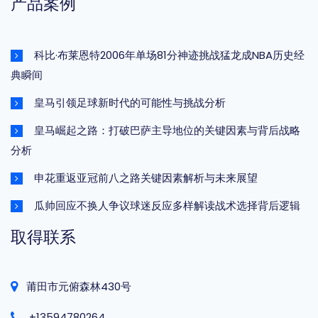
产品案例
科比·布莱恩特2006年单场81分神迹挑战猛龙成NBA历史经
典瞬间
皇马引领足球新时代的可能性与挑战分析
皇马崛起之路：打破巴萨主导地位的关键因素与背后战略
分析
申花重返亚冠前八之路关键因素解析与未来展望
瓜帅回应不换人争议球迷反应多样解读战术选择背后逻辑
取得联系
莆田市元俯森林430号
+13594780264