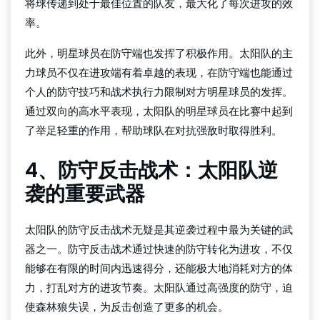
将球传递到处于最佳位置的队友，最大化了每次进攻的效
率。
此外，明星球员在防守端也发挥了积极作用。太阳队的主
力球员不仅在进攻端有着卓越的表现，在防守端也能通过
个人的防守技巧和战术执行力限制对方明星球员的发挥。
通过双向的高水平表现，太阳队的明星球员在比赛中起到
了举足轻重的作用，帮助球队在对抗强敌时取得胜利。
4、防守反击战术：太阳队逆
袭的重要武器
太阳队的防守反击战术无疑是其逆袭过程中最为关键的武
器之一。防守反击战术通过快速的防守转化为进攻，不仅
能够在有限的时间内迅速得分，还能极大地消耗对方的体
力，打乱对方的进攻节奏。太阳队通过高强度的防守，迫
使森林狼失误，为反击创造了更多的机会。