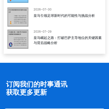
2026-07-30
皇马引领足球新时代的可能性与挑战分析
2026-07-29
皇马崛起之路：打破巴萨主导地位的关键因素
与背后战略分析
订阅我们的时事通讯
获取更多更新