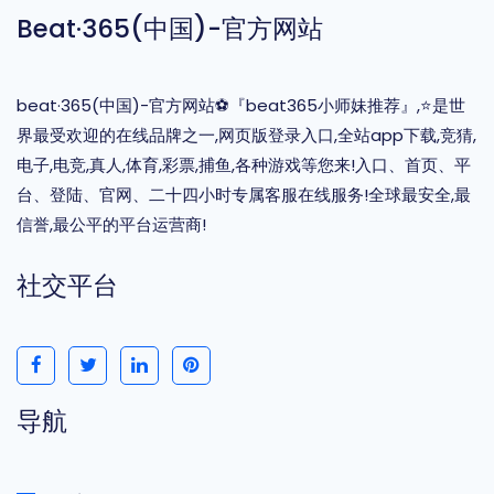
Beat·365(中国)-官方网站
beat·365(中国)-官方网站⚽️『beat365小师妹推荐』,⭐️是世
界最受欢迎的在线品牌之一,网页版登录入口,全站app下载,竞猜,
电子,电竞,真人,体育,彩票,捕鱼,各种游戏等您来!入口、首页、平
台、登陆、官网、二十四小时专属客服在线服务!全球最安全,最
信誉,最公平的平台运营商!
社交平台
导航