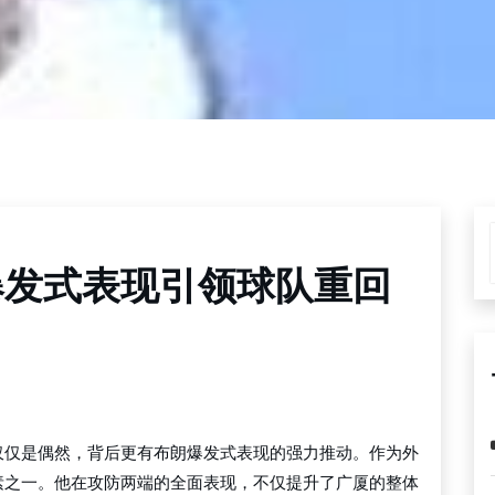
爆发式表现引领球队重回
仅仅是偶然，背后更有布朗爆发式表现的强力推动。作为外
素之一。他在攻防两端的全面表现，不仅提升了广厦的整体