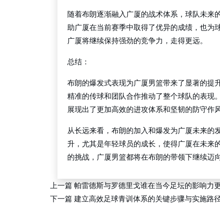
随着布朗逐渐融入广厦的战术体系，球队未来
助广厦在当前赛季中取得了优异的成绩，也为
广厦将继续保持强劲的竞争力，走得更远。
总结：
布朗的爆发式表现为广厦男篮带来了显著的提
精准的传球和团队合作推动了整个球队的表现
展现出了更加高效的进攻体系和坚韧的防守作
从长远来看，布朗的加入和爆发为广厦未来的
升，尤其是年轻球员的成长，使得广厦在未来
的挑战，广厦男篮都将在布朗的带领下继续迈
上一篇
帕雷德斯与罗德里戈谁在当今足坛的影响力
下一篇
建立高效足球青训体系的关键步骤与实施路