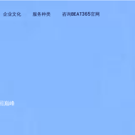
企业文化
服务种类
咨询BEAT365官网
回巅峰