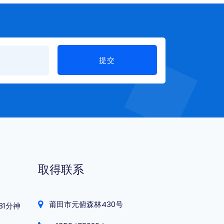
提交
取得联系
莆田市元俯森林430号
81分神