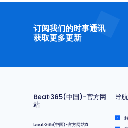
订阅我们的时事通讯
获取更多更新
Beat·365(中国)-官方网
导航
站
解
beat·365(中国)-官方网站⚽️