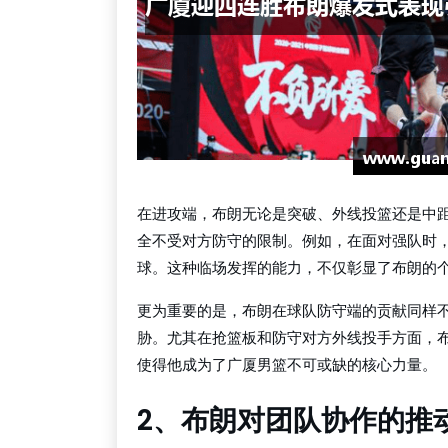
在进攻端，布朗无论是突破、外线投篮还是中
全不受对方防守的限制。例如，在面对强队时
球。这种临场发挥的能力，不仅彰显了布朗的
更为重要的是，布朗在球队防守端的贡献同样
胁。尤其在抢篮板和防守对方外线投手方面，
使得他成为了广厦男篮不可或缺的核心力量。
2、布朗对团队协作的推