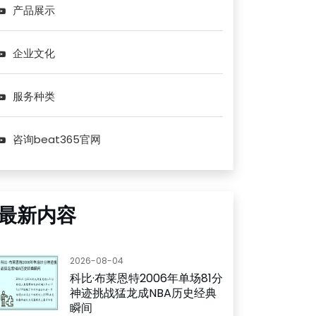
产品展示
企业文化
服务种类
咨询beat365官网
最新内容
2026-08-04
科比·布莱恩特2006年单场81分
神迹挑战猛龙成NBA历史经典
瞬间