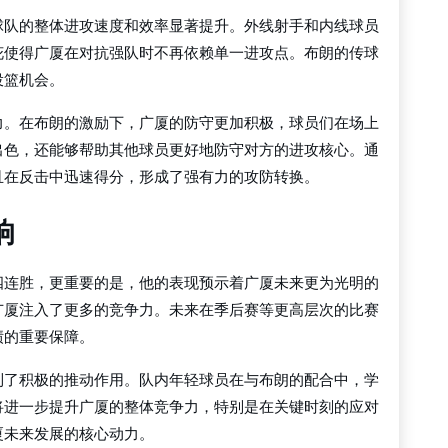
球队的整体进攻速度和效率显著提升。外线射手和内线球员
花使得广厦在对抗强队时不再依赖单一进攻点。布朗的传球
投篮机会。
力。在布朗的激励下，广厦的防守更加积极，球员们在场上
出色，还能够帮助其他球员更好地防守对方的进攻核心。通
且在反击中迅速得分，形成了强有力的攻防转换。
响
四连胜，更重要的是，他的表现预示着广厦未来更为光明的
广厦注入了更多的竞争力。未来在季后赛等更高层次的比赛
绩的重要保障。
到了积极的推动作用。队内年轻球员在与布朗的配合中，学
将进一步提升广厦的整体竞争力，特别是在关键时刻的应对
厦未来发展的核心动力。