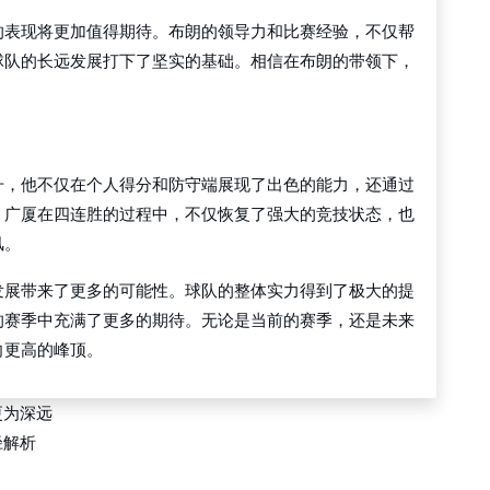
的表现将更加值得期待。布朗的领导力和比赛经验，不仅帮
球队的长远发展打下了坚实的基础。相信在布朗的带领下，
升，他不仅在个人得分和防守端展现了出色的能力，还通过
。广厦在四连胜的过程中，不仅恢复了强大的竞技状态，也
风。
发展带来了更多的可能性。球队的整体实力得到了极大的提
的赛季中充满了更多的期待。无论是当前的赛季，还是未来
向更高的峰顶。
更为深远
径解析