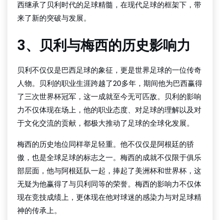
西继承了贝利时代的足球精髓，在现代足球的框架下，带
来了新的突破与发展。
3、贝利与梅西的历史影响力
贝利不仅仅是巴西足球的象征，更是世界足球的一位传奇
人物。贝利的职业生涯跨越了20多年，期间他为巴西赢得
了三次世界杯冠军，这一成就至今无可匹敌。贝利的影响
力不仅体现在场上，他的职业态度、对足球的理解以及对
于文化交流的贡献，都极大推动了足球的全球化发展。
梅西的历史地位同样举足轻重。他不仅仅是阿根廷的骄
傲，也是全球足球的标志之一。梅西的成就不仅限于俱乐
部层面，他与阿根廷队一起，捧起了美洲杯和世界杯，这
无疑为他赢得了与贝利同等的荣誉。梅西的影响力不仅体
现在竞技成绩上，更体现在他对球迷的感染力与对足球精
神的传承上。