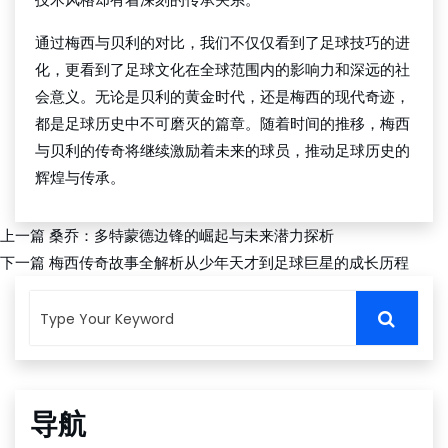
通过梅西与贝利的对比，我们不仅仅看到了足球技巧的进
化，更看到了足球文化在全球范围内的影响力和深远的社
会意义。无论是贝利的黄金时代，还是梅西的现代奇迹，
都是足球历史中不可磨灭的篇章。随着时间的推移，梅西
与贝利的传奇将继续激励着未来的球员，推动足球历史的
辉煌与传承。
上一篇
桑乔：多特蒙德边锋的崛起与未来潜力探析
下一篇
梅西传奇故事全解析从少年天才到足球巨星的成长历程
导航