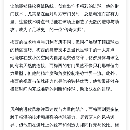
让他能够轻松突破防线，创造出许多精彩的进球。他的射
门技术，尤其是在面对对方守门员时，总是精准而富有力
量。这些技术特点帮助他在球场上创造了无数的进球与助
攻，成为了足球史上的一位“传奇大师”。
梅西的技术特点与贝利有所不同，但同样展现了顶级球员
的精湛技巧。梅西的盘带技术是当代足球中的一大亮点，
他能够在狭小的空间内自如地突破防守，仿佛身体与球之
间有着天然的连接。而梅西的射门虽然不像贝利那样偏向
力量型，但他的精准度和角度控制堪称世界一流。此外，
梅西的视野与传球能力也是他的独特优势，他常常能够在
极短时间内完成准确的判断和传球，助攻队友的进球。
beat365官网
贝利的进攻风格注重速度与力量的结合，而梅西则更多依
赖于精湛的技术和超强的控球能力。尽管两人的风格迥
异，但他们在进球上的效率和创造力却同样无与伦比。梅