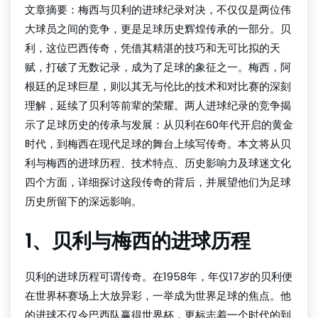
文章摘要：梅西与贝利的进球纪录对决，不仅仅是两位伟
大球员之间的竞争，更是足球历史辉煌传承的一部分。贝
利，这位巴西传奇，凭借其精湛的技巧和无可比拟的天
赋，打破了无数记录，成为了足球的象征之一。梅西，阿
根廷的足球巨星，则以其无与伦比的技术和对比赛的深刻
理解，延续了贝利等前辈的荣耀。两人进球纪录的竞争揭
示了足球历史的传承与发展：从贝利在60年代开启的黄金
时代，到梅西在现代足球的舞台上续写传奇。本文将从贝
利与梅西的进球历程、技术特点、历史影响力及球迷文化
四个方面，详细探讨这段传奇的背后，并展望他们为足球
历史所留下的深远影响。
1、贝利与梅西的进球历程
贝利的进球历程可谓传奇。在1958年，年仅17岁的贝利便
在世界杯赛场上大放异彩，一举成为世界足球的焦点。他
的进球不仅令巴西队赢得世界杯，更标志着一个时代的到