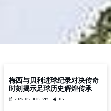
梅西与贝利进球纪录对决传奇
时刻揭示足球历史辉煌传承
2026-05-31 16:15:12
115