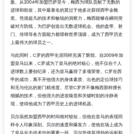
敌。从2004年加盟巴萨至今，梅西为球队贡献了无数的
进球和助攻，其中最著名的莫过于他多次获得西甲金靴
奖。凭借超凡的技术和敏锐的洞察力，梅西能够在瞬间突
破对方防线，为巴萨创造出无数进球机会。他的盘带、射
门、传球等各方面能力都堪称世界顶级，成为了西甲历史
上最伟大的球员之一。
与此同时，C罗的西甲生涯同样充满了辉煌。自2009年加
盟皇马以来，C罗成为了皇马的绝对核心，他不仅在个人
进球数上屡创纪录，还为皇马赢得了多项荣誉。C罗在西
甲的成功，离不开他强大的身体素质、出色的定位球技巧
和无与伦比的射门精准度。尽管C罗并不像梅西那样擅长
细腻的技术，但他强大的进攻嗅觉和关键时刻的冷静表
现，使得他成为了西甲历史上的进球机器。
贝尔虽然加盟西甲的时间相对较短，但他在皇马的表现同
样令人印象深刻。贝尔的速度和爆发力，使他在场上成为
了皇马反击战术中的重要一环。贝尔凭借其强劲的远射和