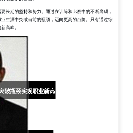
需要长期的坚持和努力。通过在训练和比赛中的不断磨砺，
职业生涯中突破当前的瓶颈，迈向更高的台阶。只有通过综
的新高峰。