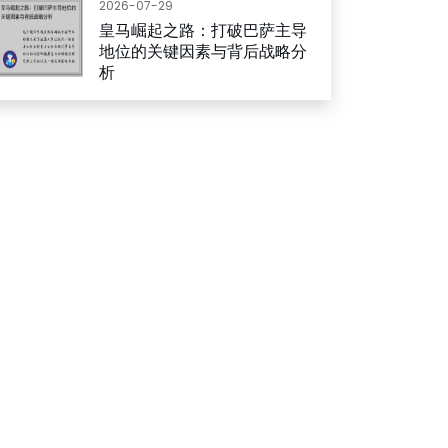
2026-07-29
皇马崛起之路：打破巴萨主导
地位的关键因素与背后战略分
析