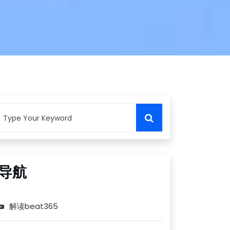
导航
解读beat365