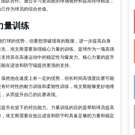
了团队合作。通过学习更高效的球场视野和提高传球精度，
自己作为球员的综合价值。
力量训练
他打球的优势，但要想突破现有的瓶颈，进一步提高自身
首先，埃文斯需要加强核心力量的训练。篮球作为一项高强
来支持其在高速运动中的稳定性与爆发力。核心力量的提升
还能在进攻和防守端提供更强的支持。
。虽然他在速度上有一定的优势，但长时间高强度比赛可能
过有针对性的耐力训练和柔韧性训练，埃文斯能够更好地维
耗，从而提升自己的比赛表现。
以提升在篮下的对抗能力。力量训练的目的是帮助球员提高
锋，埃文斯需要在低位进攻和防守时具备足够的力量和稳定