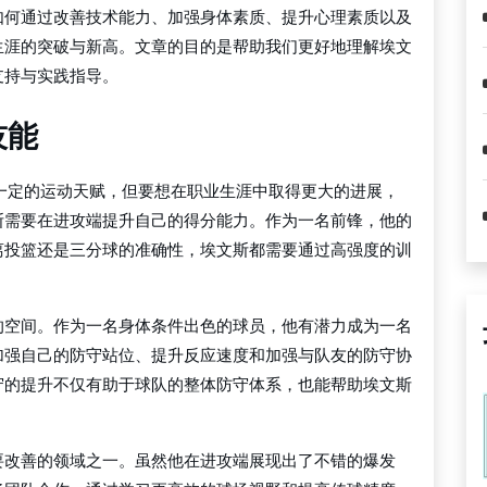
如何通过改善技术能力、加强身体素质、提升心理素质以及
生涯的突破与新高。文章的目的是帮助我们更好地理解埃文
支持与实践指导。
技能
一定的运动天赋，但要想在职业生涯中取得更大的进展，
斯需要在进攻端提升自己的得分能力。作为一名前锋，他的
离投篮还是三分球的准确性，埃文斯都需要通过高强度的训
的空间。作为一名身体条件出色的球员，他有潜力成为一名
加强自己的防守站位、提升反应速度和加强与队友的防守协
守的提升不仅有助于球队的整体防守体系，也能帮助埃文斯
要改善的领域之一。虽然他在进攻端展现出了不错的爆发