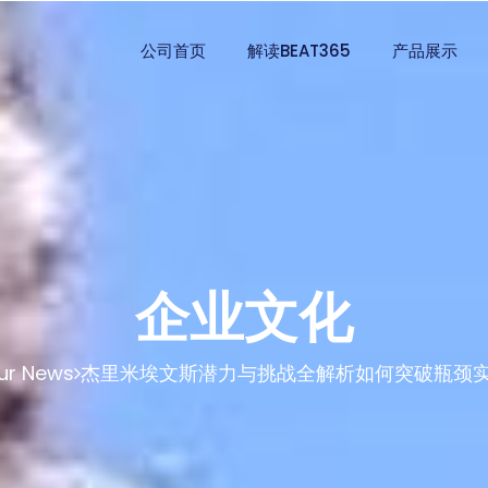
公司首页
解读BEAT365
产品展示
企业文化
ur News
杰里米埃文斯潜力与挑战全解析如何突破瓶颈